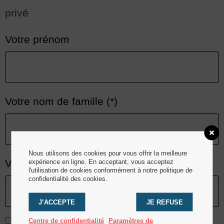
privé
Votre prénom
Votre nom de famille (*)
Nous utilisons des cookies pour vous offrir la meilleure
Votre Email
expérience en ligne. En acceptant, vous acceptez
l'utilisation de cookies conformément à notre politique de
confidentialité des cookies.
J’ACCEPTE
JE REFUSE
Centre de confidentialité
Paramètres de